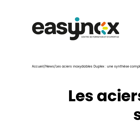
Accueil
/
News
/
Les aciers inoxydables Duplex : une synthèse comp
Les acier