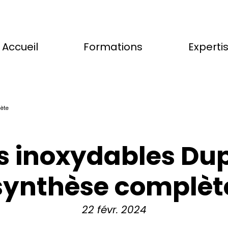
Accueil
Formations
Experti
lète
s inoxydables Dupl
synthèse complèt
22 févr. 2024