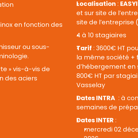
Localisation
 : 
EASY
ation
et sur site de l’entr
site de l’entreprise
inox en fonction des 
4 à 10 stagiaires
nisseur ou sous-
Tarif
 : 3600€ HT pou
minologie.
la même société + f
d’hébergement en s
te » vis-à-vis de 
800€ HT par stagiair
n des aciers 
Vasselay
Dates INTRA
  : à co
semaines de prépa
Dates INTER
 : 
mercredi 02 déce