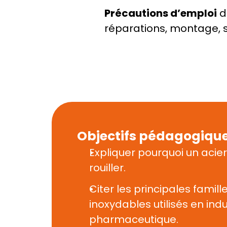
Précautions d’emploi
 
réparations, montage, 
Objectifs pédagogiqu
Expliquer pourquoi un acier
rouiller.
Citer les principales famille
inoxydables utilisés en indus
pharmaceutique.