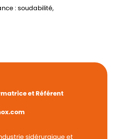
ce : soudabilité, 
atrice et Référent 
ox.com 
ndustrie sidérurgique et 