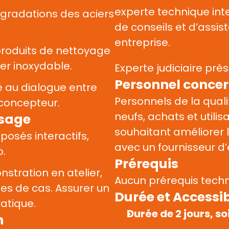
experte technique int
égradations des aciers 
de conseils et d’assis
entreprise.
roduits de nettoyage 
er inoxydable.
Experte judiciaire prè
Personnel conce
é au dialogue entre 
Personnels de la qual
t-concepteur.
neufs, achats et utili
ssage
souhaitant améliorer 
xposés interactifs, 
avec un fournisseur d
. 
Prérequis
stration en atelier, 
Aucun prérequis techn
s de cas. Assurer un 
Durée et Accessib
ratique.
Durée de 2 jours, so
n