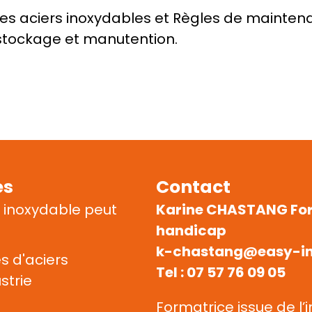
des aciers inoxydables et Règles de maintenan
stockage et manutention.
es
Contact
 inoxydable peut 
Karine CHASTANG Form
handicap
k-chastang@easy-in
s d'aciers 
Tel : 07 57 76 09 05
trie 
Formatrice issue de l’i