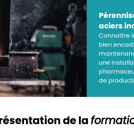
Pérennis
aciers i
Connaître l
bien encadr
maintenanc
une installa
pharmaceutiq
de producti
résentation de la 
formati