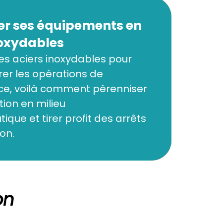
er ses équipements en 
noxydables
es aciers inoxydables pour 
er les opérations de 
e, voilà comment pérenniser 
tion en milieu 
ue et tirer profit des arrêts 
on.
on